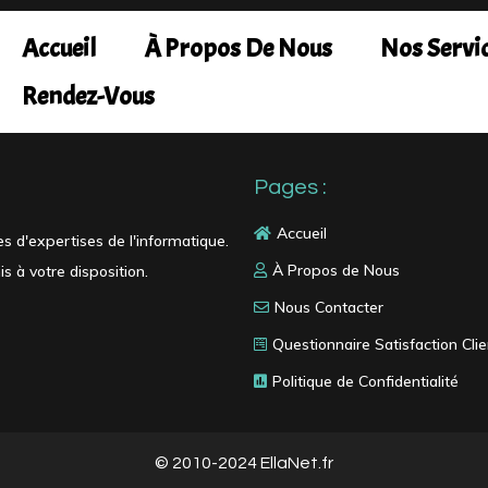
Accueil
À Propos De Nous
Nos Servi
Rendez-Vous
Pages :
Accueil
s d'expertises de l'informatique.
À Propos de Nous
 à votre disposition.
Nous Contacter
Questionnaire Satisfaction Clie
Politique de Confidentialité
© 2010-2024 EllaNet.fr