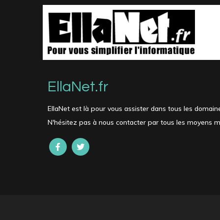
EllaNet.fr
EllaNet est là pour vous assister dans tous les domaine
N'hésitez pas à nous contacter par tous les moyens mis